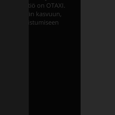
 välitysyhtiö on OTAXI.
me kestävään kasvuun,
een ja onnistumiseen
!