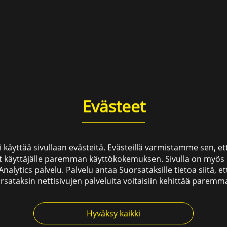
Taksipalvelut
Evästeet
 käyttää sivullaan evästeitä. Evästeillä varmistamme sen, 
s ja mukavasti kasvava oululainen taksi- 
t käyttäjälle paremman käyttökokemuksen. Sivulla on myös
tettu vuonna 1927 eli olemme Suomen 
nalytics palvelu. Palvelu antaa Suorsataksille tietoa siitä, e
rsataksin nettisivujen palveluita voitaisiin kehittää paremma
tamme kaikenlaiset taksipalvelut vuoden j
entelee tällä hetkellä noin sata taksiamm
Hyväksy kaikki
oa ja 22 tila-autoa. Päivitämme kalusto